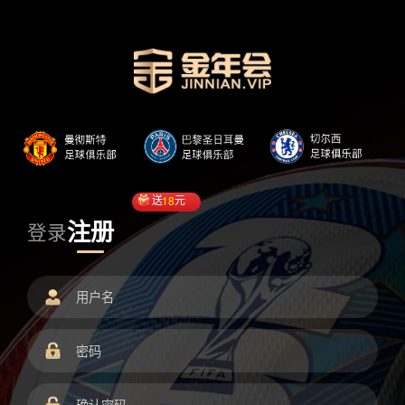
送
18
元
注册
登录